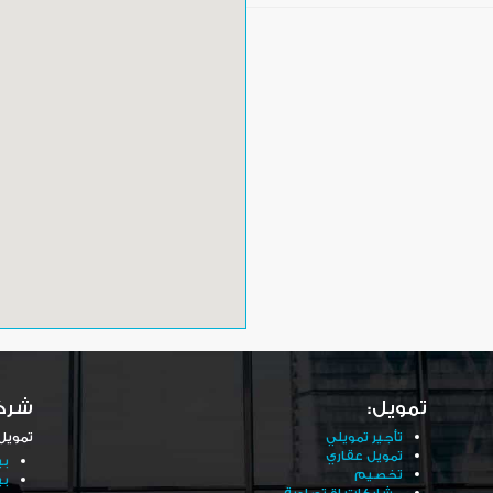
تمويل:
شرك
تأجير تمويلي
تمويل
تمويل عقاري
بي
تخصيم
بي