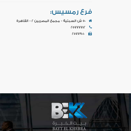
فرع رمسيس:
50 ش السبتية - مجمع المصريين 2 - القاهرة
25777712
25779010