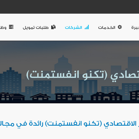
برة
الخدمات
الشركات
طلبات تمويل
وظا
 الاقتصادي (تكنو انفستمنت) رائدة في مجالا