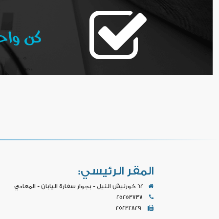
كن واحد
المقر الرئيسي:
62 كورنيش النيل - بجوار سفارة اليابان - المعادي
25253737
25232829