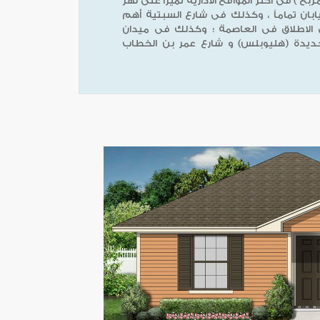
بع ) فى أكثر المواقع الادارية تميزاً على نهر
يابان تماماً ، وكذلك فى شارع السبتية أهم
ى الاطلاق فى العاصمة ؛ وكذلك فى ميدان
ديدة (هليوبلس) و شارع عمر بن الخطاب