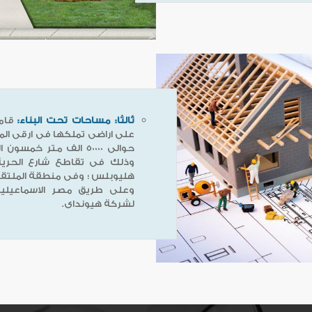
ثالثا: مساحات تحت البناء:
قامت
على اراضى تملكها فى ارقى الم
حوالى 50000 الف متر 
وذلك فى تقاطع شارع الحرية
هليوبلس ؛ وفى منطقة الملتقى 
وعلى طريق مصر الاسماعيلية
لشركة هيونداى.