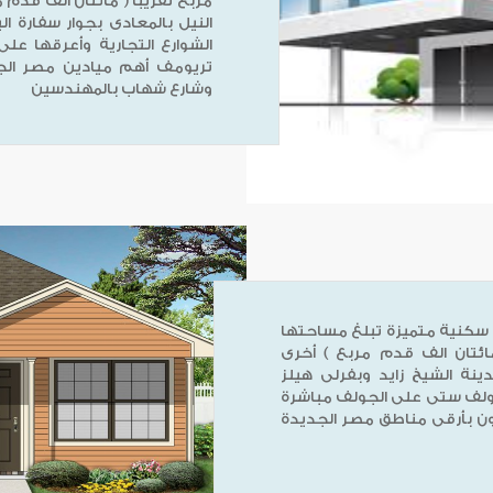
مربع تقريباً ( مائتان الف قدم مر
النيل بالمعادى بجوار سفارة ال
الشوارع التجارية وأعرقها عل
تريومف أهم ميادين مصر الج
وشارع شهاب بالمهندسين
كنية متميزة تبلغ مساحتها
بع (مائتان الف قدم مربع ) أخرى
ة الشيخ زايد وبفرلى هيلز
جولف ستى على الجولف مباشرة
اون بأرقى مناطق مصر الجديدة