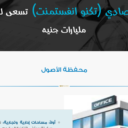
قتصادي (تكنو انفستمنت)
مليارات جنيه
محفظة الأصول
أولاً: مساحات إدارية وتجارية: