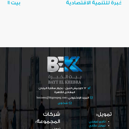
بيت الخبرة للتنمية الاقتصادية
62 كورنيش النيل - بجوار سفارة اليابان
المعادى القاهرة
البريد الإلكتروني:
business@bkgroupeg.com
شكاوى
تمويل:
شركات
المجموعة:
تأجير تمويلي
تمويل عقاري
تمويل: