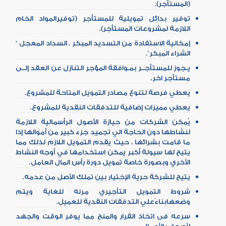
(المستأجر).
توفير بدائل تمويلية للمستأجر (توفيرالمواد الخام
اللازمة لمشروعات المستأجر).
إمكانية الاستفادة من التسديد المبكر . السداد المعجل “
الشراء المبكر“.
يـجوز للمستأجــر بمـوافقة المؤجر التنازل عن العقد إلــى
مستأجر اخر.
يعطي فرصة لتنوع مصادر التمويل المتاحة للمشروع.
يعطي مميزات إضافية للتدفقات النقدية للمشروع.
يُمكن الشركات من حيازة الأصول الرأسمالية اللازمة
لنشاطها دون الحاجة الي تجميد جزء كبير من أموالها إذا
ما قامت بشرائها ، حيث يقدم التمويل اللازم لذلك مما
يتيح لها سيولة أكبر يمكن استخدامها في أوجه النشاط
الأخري وبصورة خاصة تمويل دورة رأس المال العامل.
يتيح للشركة حرية الإختيار بين تملك الأصل من عدمه.
شروط التمويل التأجيري مرنه للغاية ويتم
وضعهابناءًعلي التدفقات النقدية للعميل.
سرعه فى اتخاذ القرار والمنح مما يوفر الوقت والجهد