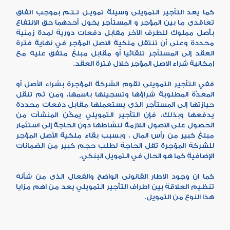
كما يعد التأجير التمويلى وسيلة تمويـل تـتـم بموجب اتفاق
تعاقدى ما بين المؤجر و المستأجر يخول أحدهما حق الانتفاع
بأصل مملوك للطرف الآخر مقابل دفعات دورية لمدة زمنية
محددة وعلى أن تنتقل ملكية الاصل المؤجر في نهاية فترة
العقد إلى المستأجر تلقائيا أو مقابل مبلغ متفق عليه مع
إمكانية شراء الاصل المؤجر خلال فترة العقد.
ففي التأجير التمويلى تقوم الشركة المؤجرة بشراء الأصل أو
المعدّة المطلوبة شراؤها وتسجيلها باسمها، ومن ثم تنقل
حيازتها إلى المستأجر الذى يستعملها مقابل دفعات محددة
يدفعها وبذلك، فإن التأجير التمويلي يمكّن المنشآت من
الحصول على الاصول اللازمة لنشاطها دون الحاجة إلى استثمار
مبلغ كبير من رأس المال ، وبسبب بقاء ملكية الأصل المؤجر
للشركة المؤجرة تقل الحاجة لطلب حجم كبير من الضمانات
الإضافية كما هو الحال في التمويل البنكي.
كما ان وجود الاطار القانونى الواضح والفعال الذى من شأنه
تنظيم العلاقة بين اطراف التأجير التمويلي يعد من اهم مزايا
هذا النوع من التمويل.