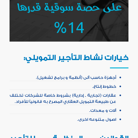
على حصة سوقية قدرها
14%
خيارات نشاط التأجير التمويلي:
أجهزة حاسب آلى (أنظمة و برامج تشغيل).
خطوط إنتاج.
عقارات (تجارية ـ إدارية) بشروط خاصة للشركات تختلف
عن طبيعة التمويل العقاري المصرح به قانونياً للأفراد.
آلات و معدات.
اصول متنوعه اخرى.